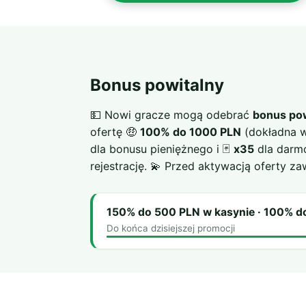
Bonus powitalny
💵 Nowi gracze mogą odebrać
bonus pow
ofertę 🤑
100% do 1000 PLN
(dokładna w
dla bonusu pieniężnego i 🃏
x35
dla darmo
rejestrację. 💫 Przed aktywacją oferty za
150% do 500 PLN w kasynie · 100% do
Do końca dzisiejszej promocji