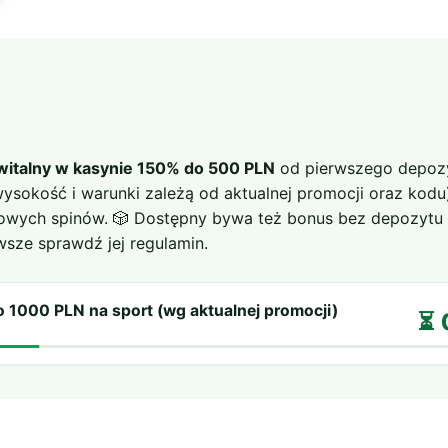
italny w kasynie 150% do 500 PLN
od pierwszego depozyt
ysokość i warunki zależą od aktualnej promocji oraz kodu
wych spinów. 🎲 Dostępny bywa też bonus bez depozytu 
wsze sprawdź jej regulamin.
 1000 PLN na sport (wg aktualnej promocji)
⏳