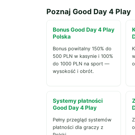
Poznaj Good Day 4 Play
Bonus Good Day 4 Play
Polska
D
Bonus powitalny 150% do
K
500 PLN w kasynie i 100%
w
do 1000 PLN na sport —
o
wysokość i obrót.
Systemy płatności
Good Day 4 Play
D
Pełny przegląd systemów
Z
płatności dla graczy z
o
Polski.