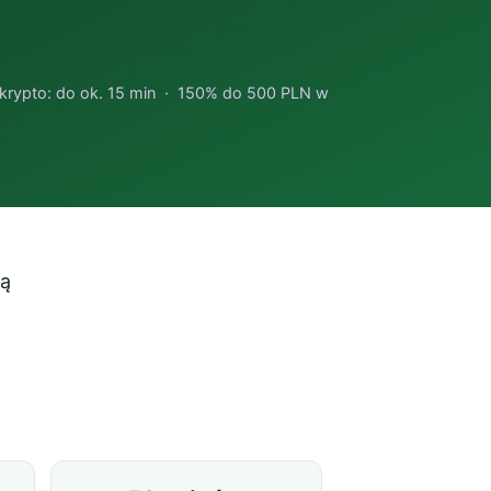
 · krypto: do ok. 15 min · 150% do 500 PLN w
ną