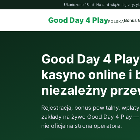
Ukończone 18 lat. Hazard wiąże się z ryzyk
Good Day 4 Play
Bonus G
POLSKA
Good Day 4 Play
kasyno online i
niezależny prz
Rejestracja, bonus powitalny, wpłaty
zakłady na żywo Good Day 4 Play — 
nie oficjalna strona operatora.