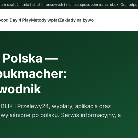
iem uzależnienia i strat finansowych i nie jest sposobem na zarobek. Graj odpo
ood Day 4 Play
Metody wpłat
Zakłady na żywo
 Polska —
 bukmacher:
ewodnik
 BLIK i Przelewy24, wypłaty, aplikacja oraz
wyjaśnione po polsku. Serwis informacyjny, a