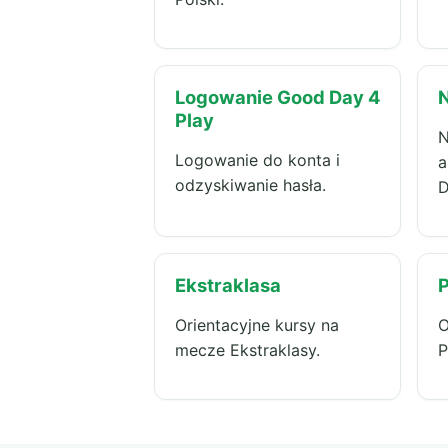
Logowanie Good Day 4
N
Play
N
Logowanie do konta i
a
odzyskiwanie hasła.
D
Ekstraklasa
Orientacyjne kursy na
O
mecze Ekstraklasy.
P