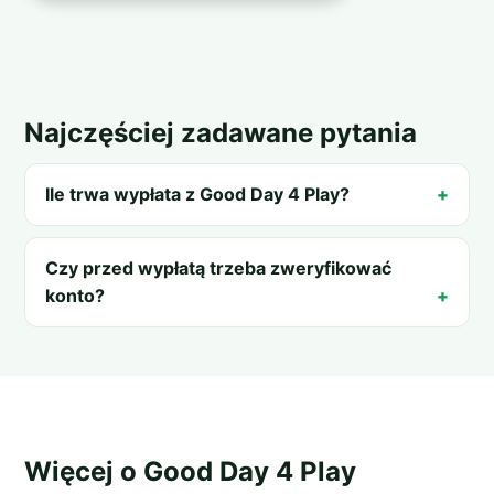
Najczęściej zadawane pytania
Ile trwa wypłata z Good Day 4 Play?
Czy przed wypłatą trzeba zweryfikować
konto?
Więcej o Good Day 4 Play