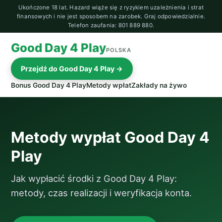
Ukończone 18 lat. Hazard wiąże się z ryzykiem uzależnienia i strat
finansowych i nie jest sposobem na zarobek. Graj odpowiedzialnie.
Telefon zaufania: 801 889 880.
Good Day 4 Play
POLSKA
Przejdź do Good Day 4 Play →
Bonus Good Day 4 Play
Metody wpłat
Zakłady na żywo
Metody wypłat Good Day 4
Play
Jak wypłacić środki z Good Day 4 Play:
metody, czas realizacji i weryfikacja konta.